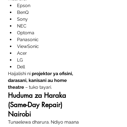
Epson
BenQ
Sony
NEC
Optoma
Panasonic
ViewSonic
Acer
LG
Dell
Haijalishi ni 
projektor ya ofisini, 
darasani, kanisani au home 
theatre
 – tuko tayari.
Huduma za Haraka 
(Same-Day Repair) 
Nairobi
Tunaelewa dharura. Ndiyo maana 