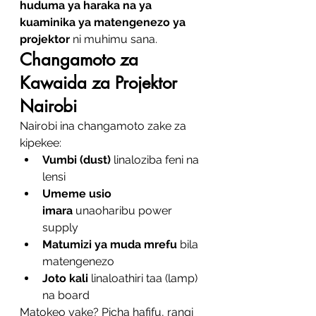
huduma ya haraka na ya 
kuaminika ya matengenezo ya 
projektor
 ni muhimu sana.
Changamoto za 
Kawaida za Projektor 
Nairobi
Nairobi ina changamoto zake za 
kipekee:
Vumbi (dust)
 linaloziba feni na 
lensi
Umeme usio 
imara
 unaoharibu power 
supply
Matumizi ya muda mrefu
 bila 
matengenezo
Joto kali
 linaloathiri taa (lamp) 
na board
Matokeo yake? Picha hafifu, rangi 