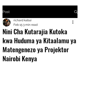
Post
+2547205568
richard kabui
Feb 15
3 min read
Nini Cha Kutarajia Kutoka
24
kwa Huduma ya Kitaalamu ya
+254777556
Matengenezo ya Projektor
824
Nairobi Kenya