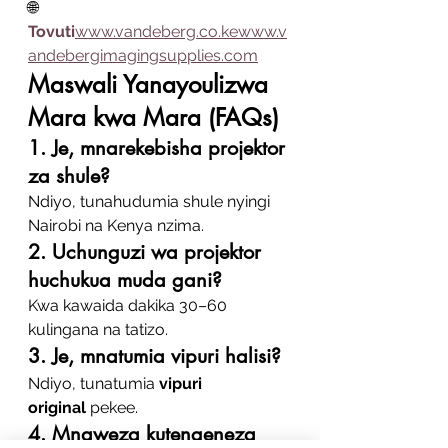
🌐 
Tovuti
www.vandeberg.co.kewww.v
andebergimagingsupplies.com
Maswali Yanayoulizwa 
Mara kwa Mara (FAQs)
1. Je, mnarekebisha projektor 
za shule?
Ndiyo, tunahudumia shule nyingi 
Nairobi na Kenya nzima.
2. Uchunguzi wa projektor 
huchukua muda gani?
Kwa kawaida dakika 30–60 
kulingana na tatizo.
3. Je, mnatumia vipuri halisi?
Ndiyo, tunatumia 
vipuri 
original
 pekee.
4. Mnaweza kutengeneza 