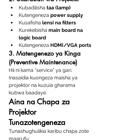
Kubadilisha 
taa (lamp)
Kutengeneza 
power supply
Kusafisha 
lensi na filters
Kurekebisha 
main board na 
logic board
Kutengeneza 
HDMI/VGA ports
3. Matengenezo ya Kinga 
(Preventive Maintenance)
Hii ni kama “service” ya gari. 
Inasaidia kuongeza maisha ya 
projektor na kuzuia gharama 
kubwa baadaye.
Aina na Chapa za 
Projektor 
Tunazotengeneza
Tunashughulikia karibu chapa zote 
maarufu: