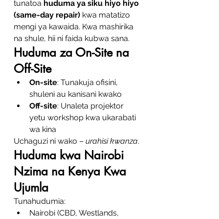
tunatoa 
huduma ya siku hiyo hiyo 
(same-day repair)
 kwa matatizo 
mengi ya kawaida. Kwa mashirika 
na shule, hii ni faida kubwa sana.
Huduma za On-Site na 
Off-Site
On-site
: Tunakuja ofisini, 
shuleni au kanisani kwako
Off-site
: Unaleta projektor 
yetu workshop kwa ukarabati 
wa kina
Uchaguzi ni wako – 
urahisi kwanza
.
Huduma kwa Nairobi 
Nzima na Kenya Kwa 
Ujumla
Tunahudumia:
Nairobi (CBD, Westlands, 