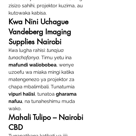
zisizo sahihi, projektor kuzima, au 
kutowaka kabisa.
Kwa Nini Uchague 
Vandeberg Imaging 
Supplies Nairobi
Kwa lugha rahisi: 
tunajua 
tunachofanya
. Timu yetu ina 
mafundi waliobobea
, wenye 
uzoefu wa miaka mingi katika 
matengenezo ya projektor za 
chapa mbalimbali. Tunatumia 
vipuri halisi
, tunatoa 
gharama 
nafuu
, na tunaheshimu muda 
wako.
Mahali Tulipo – Nairobi 
CBD
Tunapatikana katikati ya jiji: