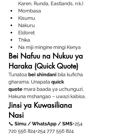
Karen, Runda, Eastlands, n.k.)
Mombasa
Kisumu
Nakuru
Eldoret
Thika
Na miji mingine mingi Kenya
Bei Nafuu na Nukuu ya 
Haraka (Quick Quote)
Tunatoa 
bei shindani
 bila kuficha 
gharama. Unapata 
quick 
quote
 mara baada ya uchunguzi. 
Hakuna mshangao – uwazi kabisa.
Jinsi ya Kuwasiliana 
Nasi
📞 
Simu / WhatsApp / SMS
+254 
720 556 824+254 777 556 824